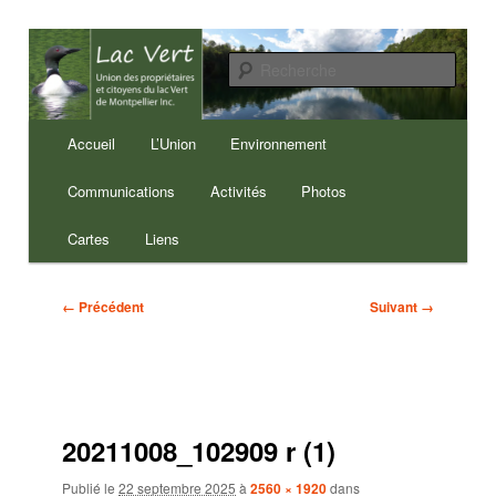
Aller
au
Reche
contenu
principal
Lac Vert de Montpellier
Menu
Accueil
L’Union
Environnement
principal
Communications
Activités
Photos
Cartes
Liens
Navigation
← Précédent
Suivant →
des
images
20211008_102909 r (1)
Publié le
22 septembre 2025
à
2560 × 1920
dans