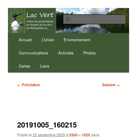
Aller
au
Reche
contenu
principal
Lac Vert de Montpellier
Menu
Accueil
L’Union
Environnement
principal
Communications
Activités
Photos
Cartes
Liens
Navigation
← Précédent
Suivant →
des
images
20191005_160215
Publié le
22 septembre 2025
à
2560 × 1920
dans